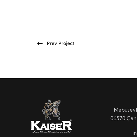
Prev Project
Mebusevle
06570 Ça
i