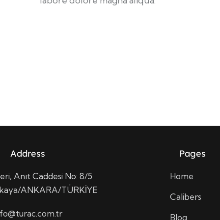
labore dolore magna aliqua.
Address
Pages
ri, Anıt Caddesi No: 8/5
Home
nkaya/ANKARA/TÜRKİYE
Calibers
nfo@turac.com.tr
Blog